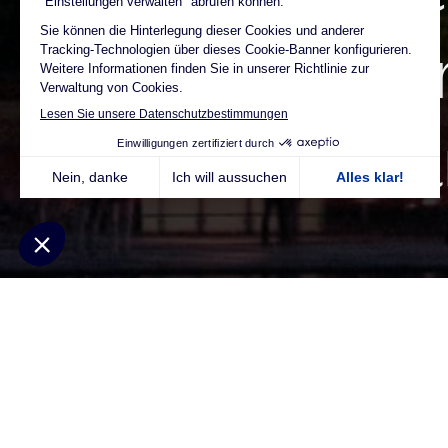
treibt die En
Ostdeutschla
Seit August 2022 realisieren wir von uns
Batteriespeicher (BESS) und Windenergie